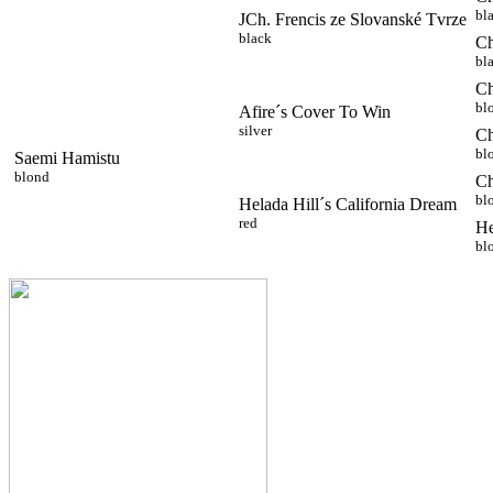
bl
JCh. Frencis ze Slovanské Tvrze
black
Ch
bl
Ch
bl
Afire´s Cover To Win
silver
Ch
bl
Saemi Hamistu
blond
Ch
bl
Helada Hill´s California Dream
red
He
bl