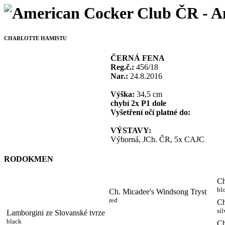
CHARLOTTE HAMISTU
ČERNÁ FENA
Reg.č.:
456/18
Nar.:
24.8.2016
Výška:
34,5 cm
chybí 2x P1 dole
Vyšetření očí platné do:
VÝSTAVY:
Výborná, JCh. ČR, 5x CAJC
RODOKMEN
Ch
bl
Ch. Micadee's Windsong Tryst
red
Ch
sil
Lamborgini ze Slovanské tvrze
black
Ch